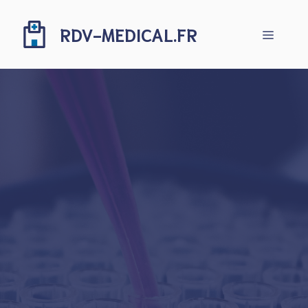
Aller
au
RDV-MEDICAL.FR
Menu
contenu