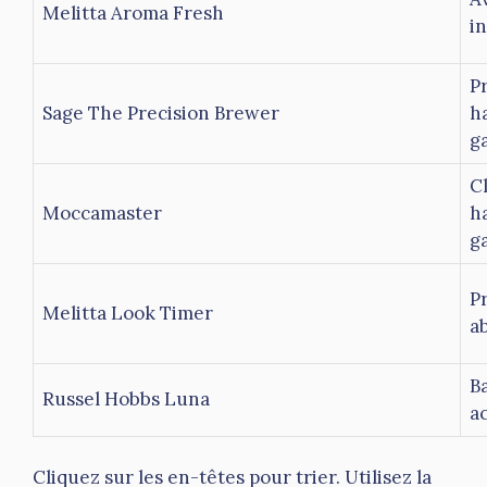
Melitta Aroma Fresh
i
P
Sage The Precision Brewer
h
g
C
Moccamaster
h
g
P
Melitta Look Timer
a
B
Russel Hobbs Luna
a
Cliquez sur les en-têtes pour trier. Utilisez la