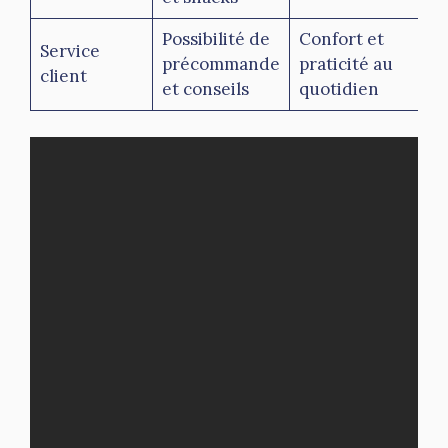
Possibilité de
Confort et
Service
précommande
praticité au
client
et conseils
quotidien