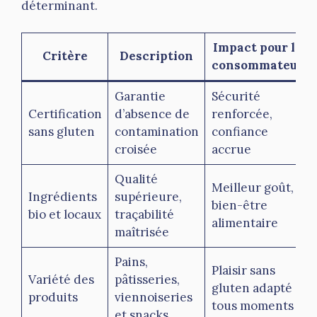
déterminant.
Impact pour le
Critère
Description
consommateur
Garantie
Sécurité
Certification
d’absence de
renforcée,
sans gluten
contamination
confiance
croisée
accrue
Qualité
Meilleur goût,
Ingrédients
supérieure,
bien-être
bio et locaux
traçabilité
alimentaire
maîtrisée
Pains,
Plaisir sans
Variété des
pâtisseries,
gluten adapté à
produits
viennoiseries
tous moments
et snacks