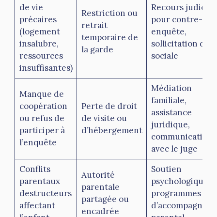
de vie
Recours judiciai
Restriction ou
précaires
pour contre-
retrait
(logement
enquête,
temporaire de
insalubre,
sollicitation d’ai
la garde
ressources
sociale
insuffisantes)
Médiation
Manque de
familiale,
coopération
Perte de droit
assistance
ou refus de
de visite ou
juridique,
participer à
d’hébergement
communication
l’enquête
avec le juge
Conflits
Soutien
Autorité
parentaux
psychologique,
parentale
destructeurs
programmes
partagée ou
affectant
d’accompagnem
encadrée