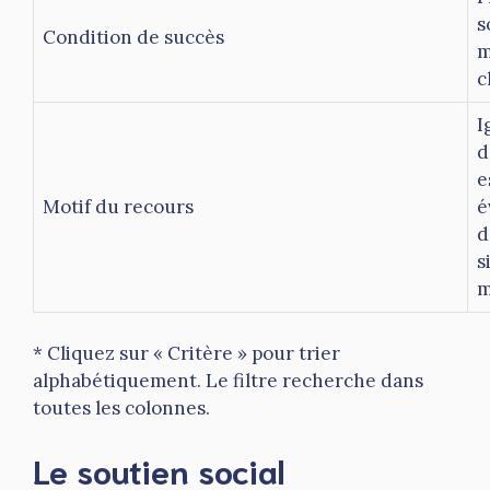
s
Condition de succès
m
c
I
d
e
Motif du recours
é
d
s
m
* Cliquez sur « Critère » pour trier
alphabétiquement. Le filtre recherche dans
toutes les colonnes.
Le soutien social