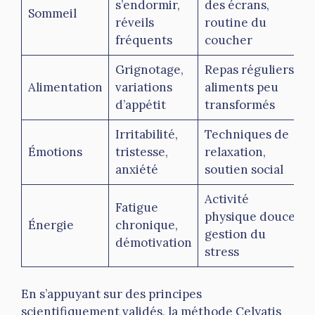
s’endormir,
des écrans,
Sommeil
réveils
routine du
fréquents
coucher
Grignotage,
Repas réguliers,
Alimentation
variations
aliments peu
d’appétit
transformés
Irritabilité,
Techniques de
Émotions
tristesse,
relaxation,
anxiété
soutien social
Activité
Fatigue
physique douce,
Énergie
chronique,
gestion du
démotivation
stress
En s’appuyant sur des principes
scientifiquement validés, la méthode Celyatis