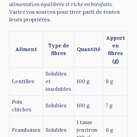
alimentation équilibrée et riche en bienfaits
.
Variez vos sources pour tirer parti de toutes
leurs propriétés.
Apport
Type de
en
Aliment
Quantité
fibres
fibres
(g)
Solubles
Lentilles
et
100 g
8 g
insolubles
Pois
Solubles
100 g
7 g
chiches
1 tasse
Framboises
Solubles
(environ
6 g