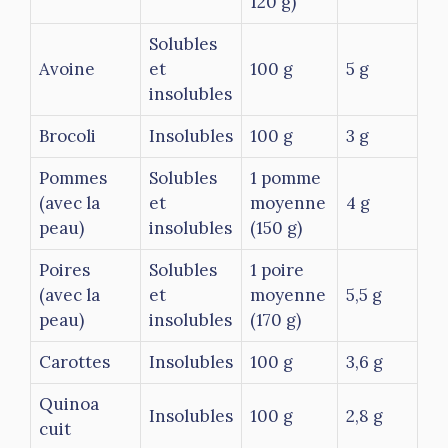
120 g)
Solubles
Avoine
et
100 g
5 g
insolubles
Brocoli
Insolubles
100 g
3 g
Pommes
Solubles
1 pomme
(avec la
et
moyenne
4 g
peau)
insolubles
(150 g)
Poires
Solubles
1 poire
(avec la
et
moyenne
5,5 g
peau)
insolubles
(170 g)
Carottes
Insolubles
100 g
3,6 g
Quinoa
Insolubles
100 g
2,8 g
cuit