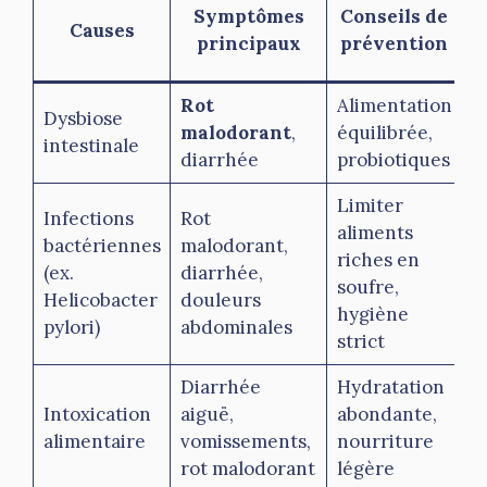
Symptômes
Conseils de
Causes
principaux
prévention
p
Rot
Alimentation
S
Dysbiose
malodorant
,
équilibrée,
p
intestinale
diarrhée
probiotiques
>
Limiter
Infections
Rot
aliments
bactériennes
malodorant,
P
riches en
(ex.
diarrhée,
s
soufre,
Helicobacter
douleurs
é
hygiène
pylori)
abdominales
strict
Diarrhée
Hydratation
V
Intoxication
aiguë,
abondante,
r
alimentaire
vomissements,
nourriture
d
rot malodorant
légère
d