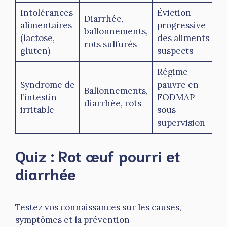
Intolérances
Éviction
S
Diarrhée,
alimentaires
progressive
r
ballonnements,
(lactose,
des aliments
m
rots sulfurés
gluten)
suspects
a
Régime
Syndrome de
pauvre en
Ballonnements,
S
l’intestin
FODMAP
diarrhée, rots
c
irritable
sous
supervision
Quiz : Rot œuf pourri et
diarrhée
Testez vos connaissances sur les causes,
symptômes et la prévention