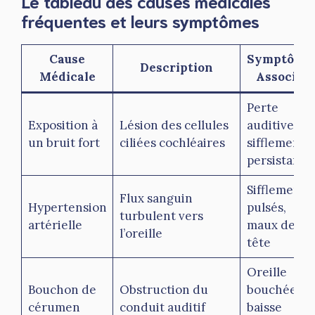
Le tableau des causes médicales
fréquentes et leurs symptômes
Cause
Symptôme
Description
Médicale
Associés
Perte
Exposition à
Lésion des cellules
auditive,
un bruit fort
ciliées cochléaires
sifflements
persistants
Sifflements
Flux sanguin
Hypertension
pulsés,
turbulent vers
artérielle
maux de
l’oreille
tête
Oreille
Bouchon de
Obstruction du
bouchée,
cérumen
conduit auditif
baisse