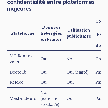
confidentialité entre plateformes
majeures
Contr
Données
du
Utilisation
Plateforme
hébergées
patie
publicitaire
en France
sur
donn
MG Rendez-
Oui
Non
Compl
vous
Doctolib
Oui
Oui (limité)
Partie
Keldoc
Oui
Oui
Partie
Non
MesDocteurs
(externe
Oui
Partie
stockage)