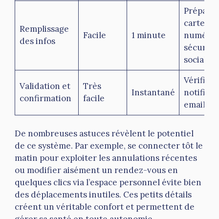
Préparer
carte Vit
Remplissage
Facile
1 minute
numéro 
des infos
sécurité
sociale 
Vérifier 
Validation et
Très
Instantané
notificat
confirmation
facile
email/S
De nombreuses astuces révèlent le potentiel
de ce système. Par exemple, se connecter tôt le
matin pour exploiter les annulations récentes
ou modifier aisément un rendez-vous en
quelques clics via l’espace personnel évite bien
des déplacements inutiles. Ces petits détails
créent un véritable confort et permettent de