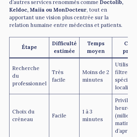
d’autres services renommés comme
Doctolib,
Keldoc, Maiia ou MonDocteur
, tout en
apportant une vision plus centrée sur la
relation humaine entre médecins et patients.
Difficulté
Temps
Cons
Étape
estimée
moyen
prati
Utiliser 
Recherche
Très
Moins de 2
filtres «
du
facile
minutes
spécialit
professionnel
localisat
Privilégi
heures c
Choix du
1 à 3
Facile
(milieu 
créneau
minutes
matinée
d’après-