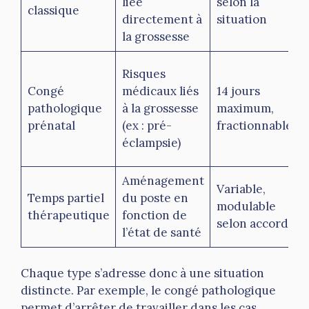
liée
selon la
classique
directement à
situation
la grossesse
Risques
Congé
médicaux liés
14 jours
pathologique
à la grossesse
maximum,
prénatal
(ex : pré-
fractionnable
éclampsie)
Aménagement
Variable,
Temps partiel
du poste en
modulable
thérapeutique
fonction de
selon accord
l’état de santé
Chaque type s’adresse donc à une situation
distincte. Par exemple, le congé pathologique
permet d’arrêter de travailler dans les cas