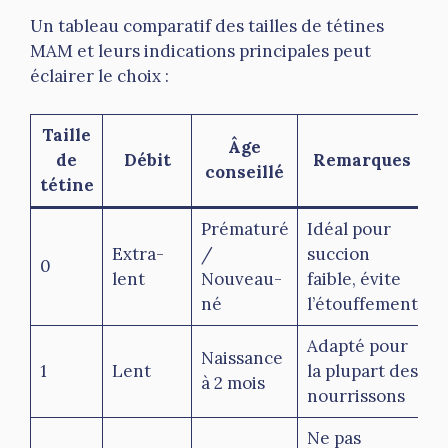
Un tableau comparatif des tailles de tétines
MAM et leurs indications principales peut
éclairer le choix :
Taille
Âge
de
Débit
Remarques
conseillé
tétine
Prématuré
Idéal pour
Extra-
/
succion
0
lent
Nouveau-
faible, évite
né
l’étouffement
Adapté pour
Naissance
1
Lent
la plupart des
à 2 mois
nourrissons
Ne pas