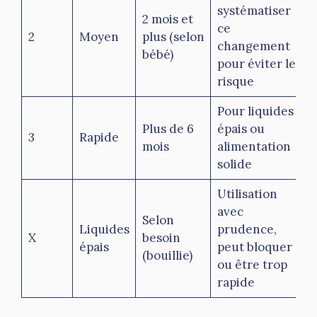
systématiser
2 mois et
ce
2
Moyen
plus (selon
changement
bébé)
pour éviter le
risque
Pour liquides
Plus de 6
épais ou
3
Rapide
mois
alimentation
solide
Utilisation
avec
Selon
Liquides
prudence,
X
besoin
épais
peut bloquer
(bouillie)
ou être trop
rapide