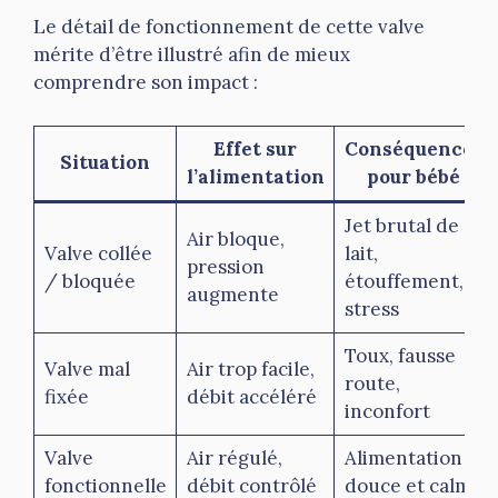
Le détail de fonctionnement de cette valve
mérite d’être illustré afin de mieux
comprendre son impact :
Effet sur
Conséquences
Situation
l’alimentation
pour bébé
Jet brutal de
Air bloque,
Valve collée
lait,
pression
/ bloquée
étouffement,
augmente
stress
Toux, fausse
Valve mal
Air trop facile,
route,
fixée
débit accéléré
inconfort
Valve
Air régulé,
Alimentation
fonctionnelle
débit contrôlé
douce et calme