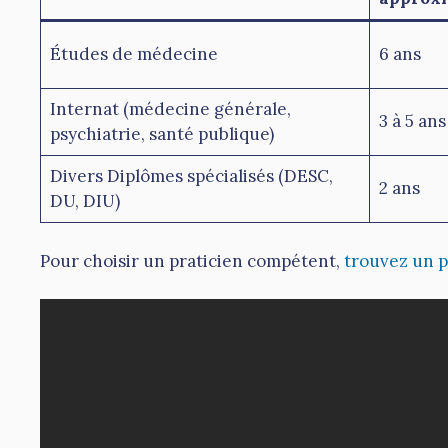
Études de médecine
6 ans
Internat (médecine générale,
3 à 5 ans
psychiatrie, santé publique)
Divers Diplômes spécialisés (DESC,
2 ans
DU, DIU)
Pour choisir un praticien compétent,
trouvez un p