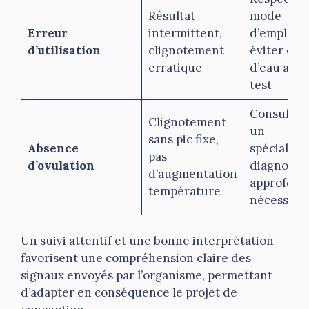
Résultat
mode
Erreur
intermittent,
d’emploi,
d’utilisation
clignotement
éviter exc
erratique
d’eau avan
test
Consulter
Clignotement
un
sans pic fixe,
Absence
spécialiste
pas
d’ovulation
diagnostic
d’augmentation
approfond
température
nécessair
Un suivi attentif et une bonne interprétation
favorisent une compréhension claire des
signaux envoyés par l’organisme, permettant
d’adapter en conséquence le projet de