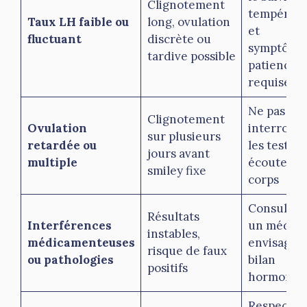
Clignotement
températu
Taux LH faible ou
long, ovulation
et
fluctuant
discrète ou
symptômes
tardive possible
patience
requise
Ne pas
Clignotement
Ovulation
interromp
sur plusieurs
retardée ou
les tests,
jours avant
multiple
écouter s
smiley fixe
corps
Consulter
Résultats
Interférences
un médeci
instables,
médicamenteuses
envisager
risque de faux
ou pathologies
bilan
positifs
hormonal
Respecter