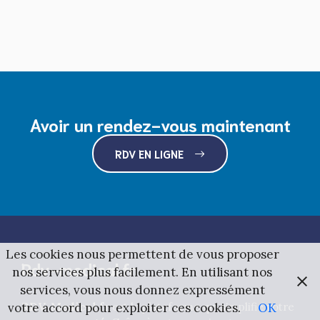
Avoir un rendez-vous maintenant
RDV EN LIGNE
Les cookies nous permettent de vous proposer
Rdv-medical.fr
nos services plus facilement. En utilisant nos
services, vous nous donnez expressément
RDV-Medical.fr
est la plateforme qui simplifie votre
votre accord pour exploiter ces cookies.
OK