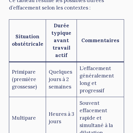
Ce tableau résume les possibles durées
d’effacement selon les contextes :
Durée
typique
Situation
avant
Commentaires
obstétricale
travail
actif
L’effacement
Primipare
Quelques
généralement
(première
jours à 2
long et
grossesse)
semaines
progressif
Souvent
effacement
Heures à 3
Multipare
rapide et
jours
simultané à la
dilatation