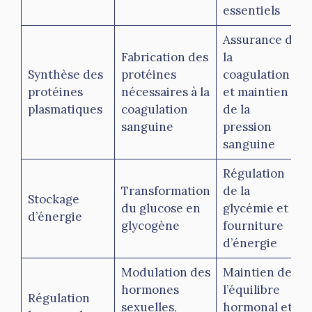
essentiels
Assurance de
Fabrication des
la
Synthèse des
protéines
coagulation
protéines
nécessaires à la
et maintien
plasmatiques
coagulation
de la
sanguine
pression
sanguine
Régulation
Transformation
de la
Stockage
du glucose en
glycémie et
d’énergie
glycogène
fourniture
d’énergie
Modulation des
Maintien de
hormones
l’équilibre
Régulation
sexuelles,
hormonal et