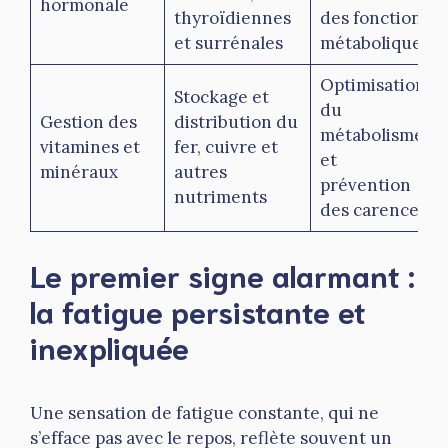
hormonale
thyroïdiennes
des fonctions
et surrénales
métaboliques
Optimisation
Stockage et
du
Gestion des
distribution du
métabolisme
vitamines et
fer, cuivre et
et
minéraux
autres
prévention
nutriments
des carences
Le premier signe alarmant :
la fatigue persistante et
inexpliquée
Une sensation de fatigue constante, qui ne
s’efface pas avec le repos, reflète souvent un