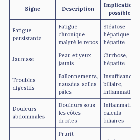
Implications
Signe
Description
possibles
Fatigue
Stéatose
Fatigue
chronique
hépatique,
persistante
malgré le repos
hépatite
Peau et yeux
Cirrhose,
Jaunisse
jaunis
hépatite
Ballonnements,
Insuffisance
Troubles
nausées, selles
biliaire,
digestifs
pâles
inflammation
Douleurs sous
Inflammation,
Douleurs
les côtes
calculs
abdominales
droites
biliaires
Prurit