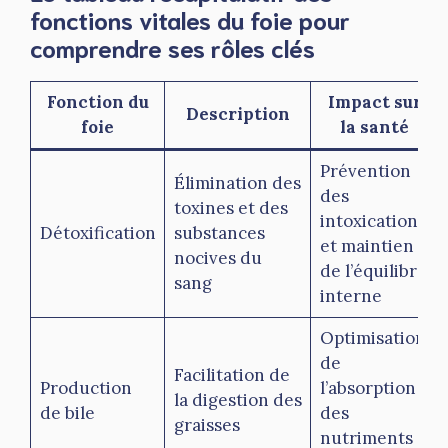
fonctions vitales du foie pour
comprendre ses rôles clés
Fonction du
Impact sur
Description
foie
la santé
Prévention
Élimination des
des
toxines et des
intoxications
Détoxification
substances
et maintien
nocives du
de l’équilibre
sang
interne
Optimisation
de
Facilitation de
Production
l’absorption
la digestion des
de bile
des
graisses
nutriments