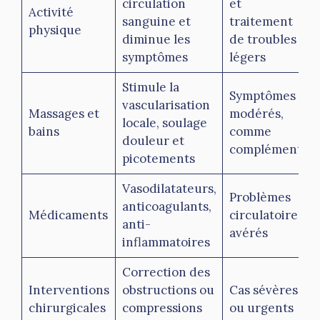
circulation
et
Activité
sanguine et
traitement
physique
diminue les
de troubles
symptômes
légers
Stimule la
Symptômes
vascularisation
Massages et
modérés,
locale, soulage
bains
comme
douleur et
complément
picotements
Vasodilatateurs,
Problèmes
anticoagulants,
Médicaments
circulatoires
anti-
avérés
inflammatoires
Correction des
Interventions
obstructions ou
Cas sévères
chirurgicales
compressions
ou urgents