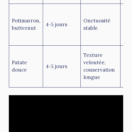
Sto
boc
Potimarron,
Onctuosité
4-5 jours
her
butternut
stable
ref
rap
Idé
Texture
rem
Patate
veloutée,
4-5 jours
po
douce
conservation
ter
longue
do