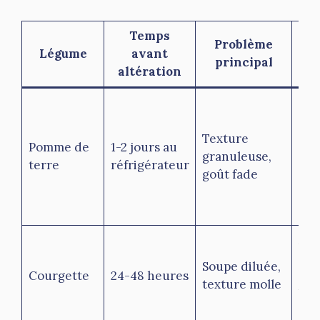
Temps
Problème
Légume
avant
d’u
principal
altération
co
Rem
pat
Texture
ref
Pomme de
1-2 jours au
granuleuse,
rap
terre
réfrigérateur
goût fade
évi
réc
mul
Ajo
de 
Soupe diluée,
Courgette
24-48 heures
con
texture molle
bou
sép