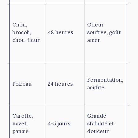
Cui
25 
Chou,
Odeur
co
brocoli,
48 heures
soufrée, goût
rap
chou-fleur
amer
évi
réc
mul
Bie
ref
Fermentation,
Poireau
24 heures
déla
acidité
co
rap
Cui
Carotte,
Grande
cla
navet,
4-5 jours
stabilité et
con
panais
douceur
hab