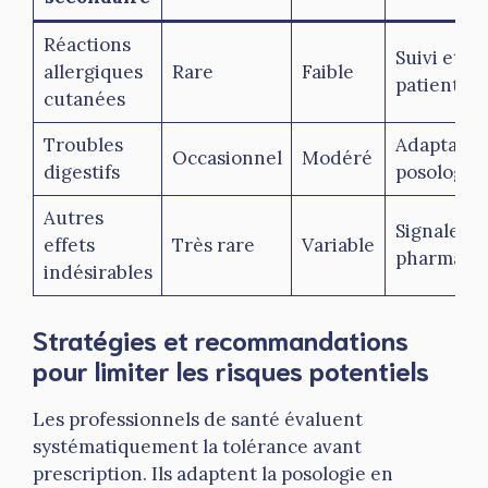
Réactions
Suivi et co
allergiques
Rare
Faible
patients
cutanées
Troubles
Adaptation
Occasionnel
Modéré
digestifs
posologie
Autres
Signaleme
effets
Très rare
Variable
pharmacov
indésirables
Stratégies et recommandations
pour limiter les risques potentiels
Les professionnels de santé évaluent
systématiquement la tolérance avant
prescription. Ils adaptent la posologie en