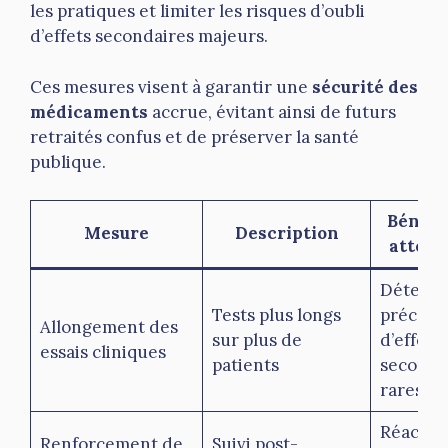
les pratiques et limiter les risques d’oubli
d’effets secondaires majeurs.
Ces mesures visent à garantir une
sécurité des
médicaments
accrue, évitant ainsi de futurs
retraités confus et de préserver la santé
publique.
Bénéfi
Mesure
Description
attend
Détecti
Tests plus longs
précoce
Allongement des
sur plus de
d’effets
essais cliniques
patients
seconda
rares
Réactivi
Renforcement de
Suivi post-