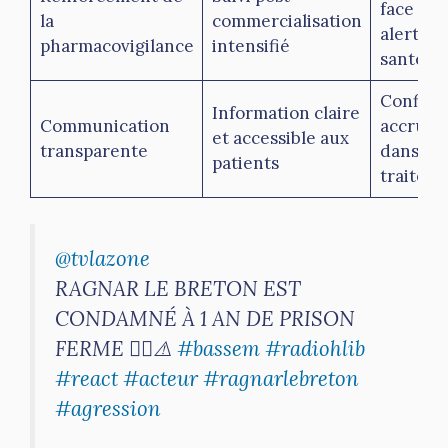
face aux
la
commercialisation
alertes 
pharmacovigilance
intensifié
santé
Confian
Information claire
Communication
accrue
et accessible aux
transparente
dans les
patients
traitem
@tvlazone
RAGNAR LE BRETON EST
CONDAMNÉ À 1 AN DE PRISON
FERME ⛓️‍💥⚠️
#bassem
#radiohlib
#react
#acteur
#ragnarlebreton
#agression