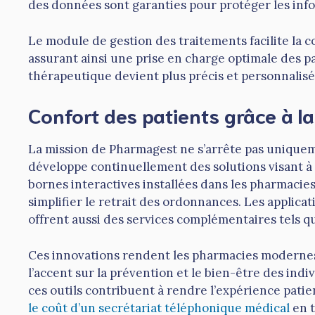
des données sont garanties pour protéger les info
Le module de gestion des traitements facilite la
assurant ainsi une prise en charge optimale des pat
thérapeutique devient plus précis et personnalisé
Confort des patients grâce à la 
La mission de Pharmagest ne s’arrête pas uniqueme
développe continuellement des solutions visant à a
bornes interactives installées dans les pharmacie
simplifier le retrait des ordonnances. Les applic
offrent aussi des services complémentaires tels q
Ces innovations rendent les pharmacies modernes 
l’accent sur la prévention et le bien-être des indivi
ces outils contribuent à rendre l’expérience patien
le coût d’un secrétariat téléphonique médical
en t