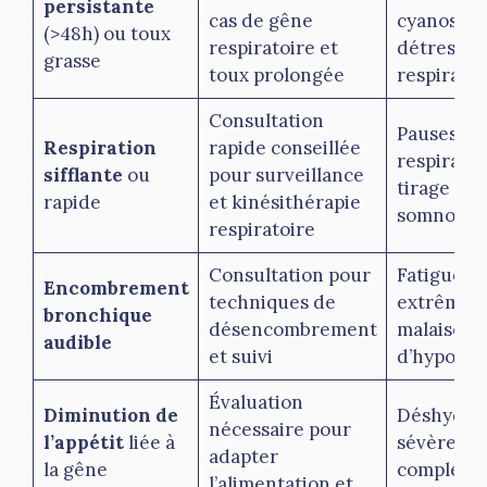
persistante
cas de gêne
cyanose,
(>48h) ou toux
La kinésithérapie respiratoire est un
respiratoire et
détresse
grasse
complément indispensable en présence de
toux prolongée
respiratoi
signes de gêne respiratoire chez le nourrisson.
Consultation
En cas de doute ou d’aggravation, consultez un
Pauses
Respiration
rapide conseillée
professionnel de santé sans délai.
respiratoi
sifflante
ou
pour surveillance
tirage ma
rapide
et kinésithérapie
somnolen
respiratoire
Consultation pour
Fatigue
Encombrement
techniques de
extrême,
bronchique
désencombrement
malaise, s
audible
et suivi
d’hypoxie
Évaluation
Diminution de
Déshydrat
nécessaire pour
l’appétit
liée à
sévère, re
adapter
la gêne
complet d
l’alimentation et