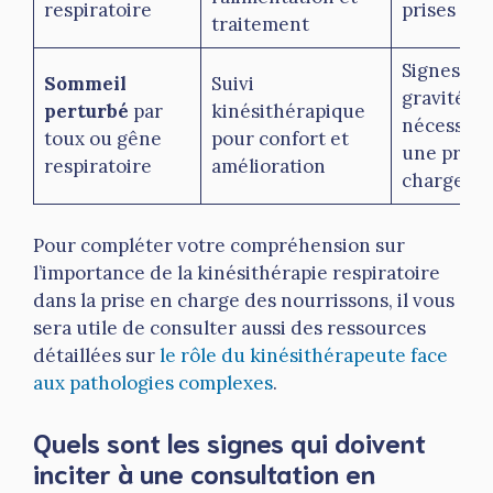
respiratoire
prises
traitement
Signes de
Sommeil
Suivi
gravité
perturbé
par
kinésithérapique
nécessita
toux ou gêne
pour confort et
une prise
respiratoire
amélioration
charge ur
Pour compléter votre compréhension sur
l’importance de la kinésithérapie respiratoire
dans la prise en charge des nourrissons, il vous
sera utile de consulter aussi des ressources
détaillées sur
le rôle du kinésithérapeute face
aux pathologies complexes
.
Quels sont les signes qui doivent
inciter à une consultation en