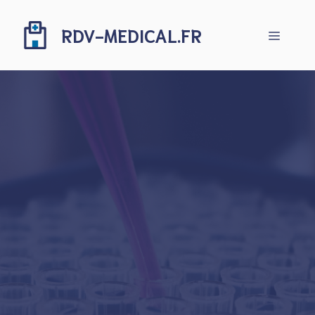
Aller
au
RDV-MEDICAL.FR
Menu
contenu