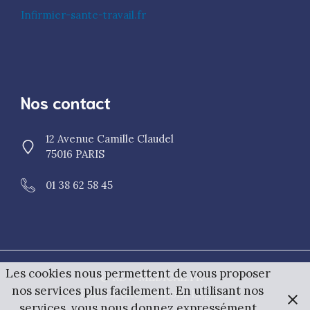
Infirmier-sante-travail.fr
Nos contact
12 Avenue Camille Claudel
75016 PARIS
01 38 62 58 45
Les cookies nous permettent de vous proposer
© RDV-MEDICAL.FR •
nos services plus facilement. En utilisant nos
Plan Du Site
Mentions Légales
services, vous nous donnez expressément