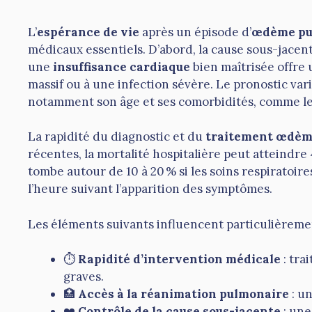
L’
espérance de vie
après un épisode d’
œdème pu
médicaux essentiels. D’abord, la cause sous-jace
une
insuffisance cardiaque
bien maîtrisée offre 
massif ou à une infection sévère. Le pronostic vari
notamment son âge et ses comorbidités, comme le
La rapidité du diagnostic et du
traitement œdèm
récentes, la mortalité hospitalière peut atteindre 
tombe autour de 10 à 20 % si les soins respiratoi
l’heure suivant l’apparition des symptômes.
Les éléments suivants influencent particulièremen
⏱️
Rapidité d’intervention médicale
: tra
graves.
🏥
Accès à la réanimation pulmonaire
: un
❤️
Contrôle de la cause sous-jacente
: une