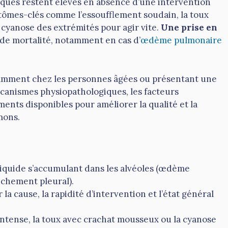
isques restent élevés en absence d’une intervention
ptômes-clés comme l’essoufflement soudain, la toux
yanose des extrémités pour agir vite.
Une prise en
de mortalité, notamment en cas d’
œdème pulmonaire
tamment chez les personnes âgées ou présentant une
mécanismes physiopathologiques, les facteurs
ements disponibles pour améliorer la qualité et la
mons.
iquide s’accumulant dans les alvéoles (œdème
nchement pleural).
a cause, la rapidité d’intervention et l’état général
ntense, la toux avec crachat mousseux ou la cyanose