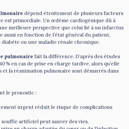
lmonaire
dépend étroitement de plusieurs facteurs
nte est primordiale. Un œdème cardiogénique dû à
une meilleure perspective que celui lié à un infarctus
e aussi en fonction de l’état général du patient,
 diabète ou une maladie rénale chronique.
e pulmonaire
fait la différence. D’après des études
40 % en cas de prise en charge tardive, alors qu’elle
res et la réanimation pulmonaire sont démarrés dans
t le pronostic :
itement urgent réduit le risque de complications
 souffle artificiel peut sauver des vies.
 prise en charge adaptée du cœur ou de l’infection.