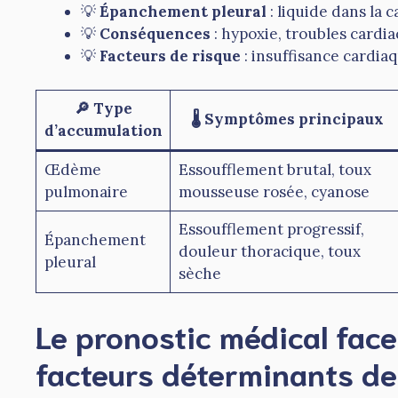
💡
Épanchement pleural
: liquide dans la 
💡
Conséquences
: hypoxie, troubles cardia
💡
Facteurs de risque
: insuffisance cardiaq
🔎 Type
🌡️ Symptômes principaux
d’accumulation
Œdème
Essoufflement brutal, toux
pulmonaire
mousseuse rosée, cyanose
Essoufflement progressif,
Épanchement
douleur thoracique, toux
pleural
sèche
Le pronostic médical fac
facteurs déterminants de