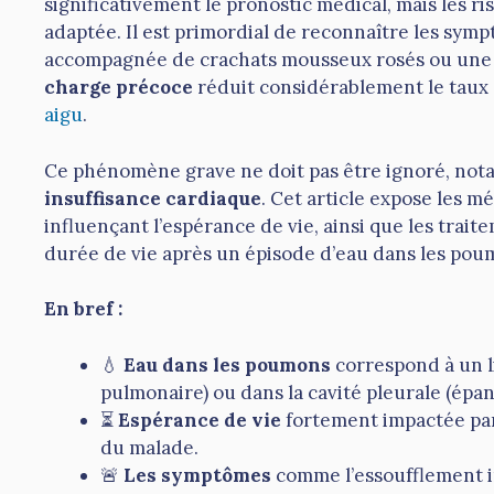
significativement le pronostic médical, mais les r
adaptée. Il est primordial de reconnaître les sym
accompagnée de crachats mousseux rosés ou une c
charge précoce
réduit considérablement le taux 
aigu
.
Ce phénomène grave ne doit pas être ignoré, no
insuffisance cardiaque
. Cet article expose les 
influençant l’espérance de vie, ainsi que les trait
durée de vie après un épisode d’eau dans les pou
En bref :
💧
Eau dans les poumons
correspond à un l
pulmonaire) ou dans la cavité pleurale (épa
⏳
Espérance de vie
fortement impactée par l
du malade.
🚨
Les symptômes
comme l’essoufflement i