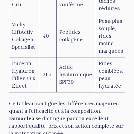
taches
Cru
viniférine
réduites
Peau plus
Vichy
souple,
LiftActiv
Peptides,
40
rides
O
Collagen
collagène
moins
Specialist
marquées
Eucerin
Rides
Acide
Hyaluron
comblées,
21.5
hyaluronique,
O
Filler +3 x
peau
SPF30
Effect
hydratée
Ce tableau souligne les différences majeures
quant à l’efficacité et à la composition.
Damaclea
se distingue par son excellent
rapport qualité-prix et son action complète sur
la maturation cutanée.