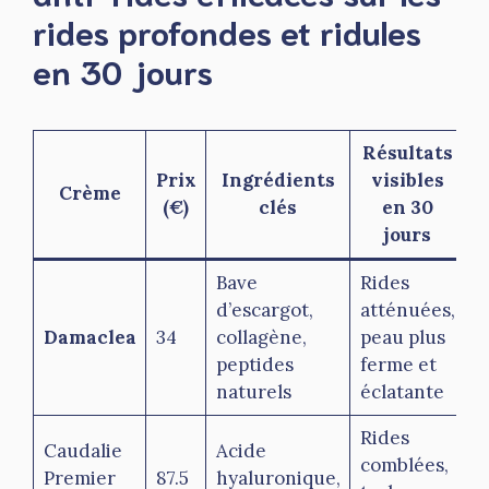
rides profondes et ridules
en 30 jours
Résultats
Prix
Ingrédients
visibles
Crème
(€)
clés
en 30
jours
s
Bave
Rides
d’escargot,
atténuées,
Damaclea
34
collagène,
peau plus
O
peptides
ferme et
naturels
éclatante
Rides
Caudalie
Acide
comblées,
Premier
87.5
hyaluronique,
N