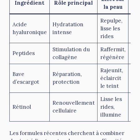
Ingrédient
Rôle principal
la peau
Repulpe,
Non
Acide
Hydratation
lisse les
pep
hyaluronique
intense
rides
col
Stimulation du
Raffermit,
Peptides
Ou
collagène
régénère
Rajeunit,
Bave
Réparation,
éclaircit
Ou
d’escargot
protection
le teint
Lisse les
Renouvellement
Rétinol
rides,
Occ
cellulaire
illumine
Les formules récentes cherchent à combiner