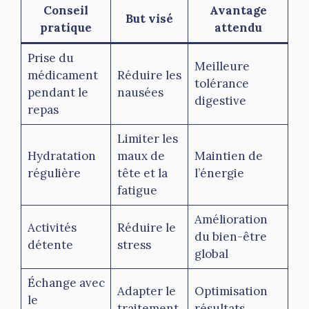
Conseil
Avantage
But visé
pratique
attendu
Prise du
Meilleure
médicament
Réduire les
tolérance
pendant le
nausées
digestive
repas
Limiter les
Hydratation
maux de
Maintien de
régulière
tête et la
l’énergie
fatigue
Amélioration
Activités
Réduire le
du bien-être
détente
stress
global
Échange avec
Adapter le
Optimisation
le
traitement
résultats