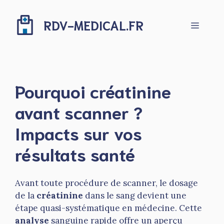
Aller
au
RDV-MEDICAL.FR
Menu
contenu
Pourquoi créatinine
avant scanner ?
Impacts sur vos
résultats santé
Avant toute procédure de scanner, le dosage
de la
créatinine
dans le sang devient une
étape quasi-systématique en médecine. Cette
analyse
sanguine rapide offre un aperçu