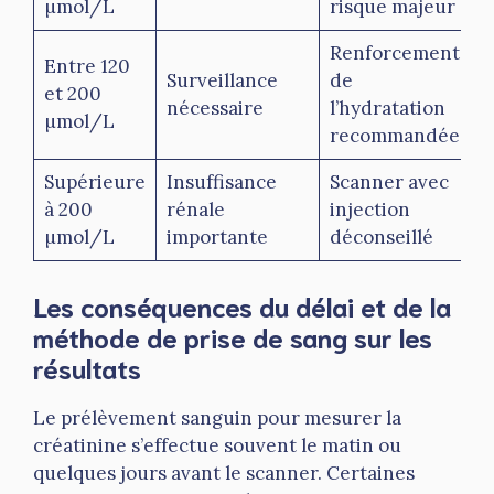
µmol/L
risque majeur
Renforcement
Entre 120
Surveillance
de
et 200
nécessaire
l’hydratation
µmol/L
recommandée
Supérieure
Insuffisance
Scanner avec
à 200
rénale
injection
µmol/L
importante
déconseillé
Les conséquences du délai et de la
méthode de prise de sang sur les
résultats
Le prélèvement sanguin pour mesurer la
créatinine s’effectue souvent le matin ou
quelques jours avant le scanner. Certaines