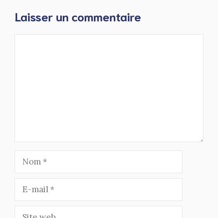
Laisser un commentaire
Commentaire
Nom
E-
mail
Site