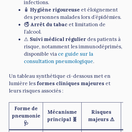
infections.
🧴
Hygiène rigoureuse
et éloignement
des personnes malades lors d’épidémies.
🚭
Arrêt du tabac
et limitation de
l’alcool.
⚠️
Suivi médical régulier
des patients à
risque, notamment les immunodéprimés,
disponible via
ce guide sur la
consultation pneumologique
.
Un tableau synthétique ci-dessous met en
lumière les
formes cliniques majeures
et
leurs risques associés :
Forme de
Mécanisme
Risques
pneumonie
Pro
principal 🧬
majeurs ⚠️
🩺