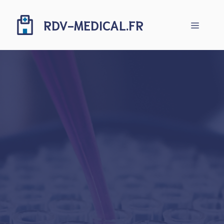
Aller
au
RDV-MEDICAL.FR
Menu
contenu