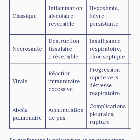
So
Inflammation
Hypoxémie,
fav
Classique
alvéolaire
fièvre
ave
reversible
persistante
ant
Destruction
Insuffisance
Gra
Nécrosante
tissulaire
respiratoire,
mor
irréversible
choc septique
30
Progression
Réaction
Var
rapide vers
Virale
immunitaire
sel
détresse
excessive
imm
respiratoire
Complications
Dé
Abcès
Accumulation
pleurales,
tra
pulmonaire
de pus
rupture
chi