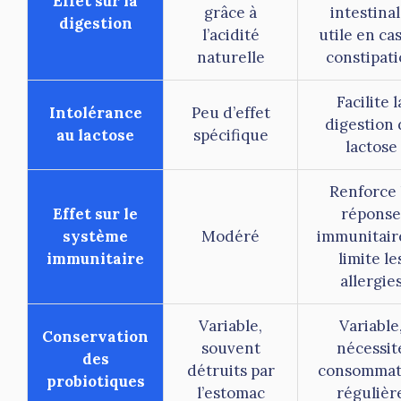
Effet sur la
grâce à
intestinal
digestion
l’acidité
utile en ca
naturelle
constipat
Facilite l
Intolérance
Peu d’effet
digestion
au lactose
spécifique
lactose
Renforce 
Effet sur le
réponse
système
Modéré
immunitair
immunitaire
limite le
allergie
Variable,
Variable
Conservation
souvent
nécessit
des
détruits par
consommat
probiotiques
l’estomac
régulièr