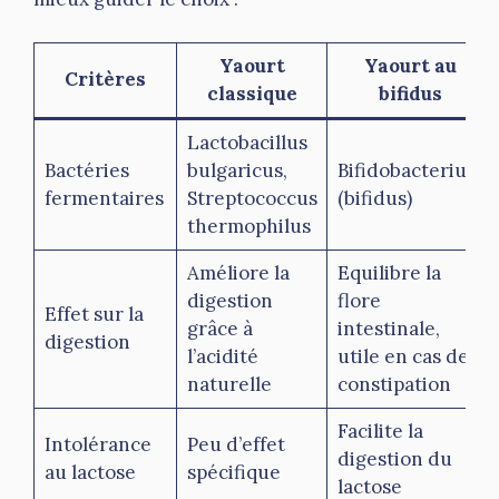
Yaourt
Yaourt au
Critères
classique
bifidus
Lactobacillus
Bactéries
bulgaricus,
Bifidobacterium
fermentaires
Streptococcus
(bifidus)
thermophilus
Améliore la
Equilibre la
digestion
flore
Effet sur la
grâce à
intestinale,
digestion
l’acidité
utile en cas de
naturelle
constipation
Facilite la
Intolérance
Peu d’effet
digestion du
au lactose
spécifique
lactose