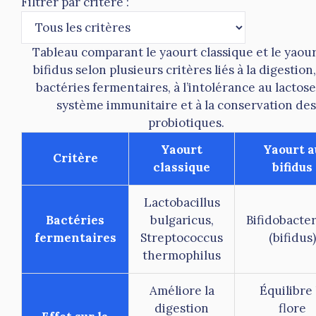
Filtrer par critère :
Tableau comparant le yaourt classique et le yaou
bifidus selon plusieurs critères liés à la digestion
bactéries fermentaires, à l’intolérance au lactose
système immunitaire et à la conservation des
probiotiques.
Yaourt
Yaourt a
Critère
classique
bifidus
Lactobacillus
Bactéries
bulgaricus,
Bifidobacte
fermentaires
Streptococcus
(bifidus)
thermophilus
Améliore la
Équilibre 
digestion
flore