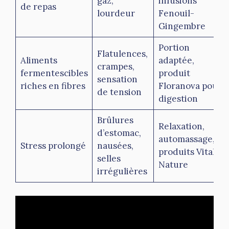
gaz,
infusions
de repas
lourdeur
Fenouil-
Gingembre
Portion
Flatulences,
Aliments
adaptée,
crampes,
fermentescibles
produit
sensation
riches en fibres
Floranova pour
de tension
digestion
Brûlures
Relaxation,
d’estomac,
automassage,
Stress prolongé
nausées,
produits Vitalité
selles
Nature
irrégulières