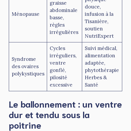
graisse
douce,
abdominale
Ménopause
infusion à la
basse,
Tisanière,
règles
soutien
irrégulières
NutriExpert
Cycles
Suivi médical,
irréguliers,
alimentation
Syndrome
ventre
adaptée,
des ovaires
gonflé,
phytothérapie
polykystiques
pilosité
Herbes &
excessive
Santé
Le ballonnement : un ventre
dur et tendu sous la
poitrine