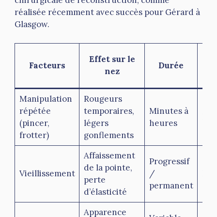
chirurgicale de reconstruction, comme
réalisée récemment avec succès pour Gérard à
Glasgow.
Méd
Effet sur le
Facteurs
Durée
lié
nez
Manipulation
Rougeurs
répétée
temporaires,
Minutes à
No
(pincer,
légers
heures
frotter)
gonflements
Affaissement
Progressif
de la pointe,
Vieillissement
/
No
perte
permanent
d’élasticité
Apparence