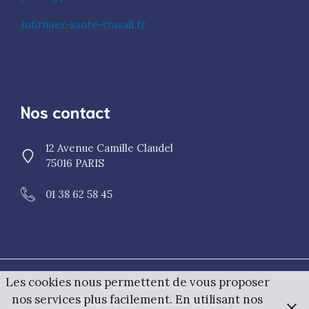
Infirmier-sante-travail.fr
Nos contact
12 Avenue Camille Claudel
75016 PARIS
01 38 62 58 45
Les cookies nous permettent de vous proposer
© RDV-MEDICAL.FR •
nos services plus facilement. En utilisant nos
Plan Du Site
Mentions Légales