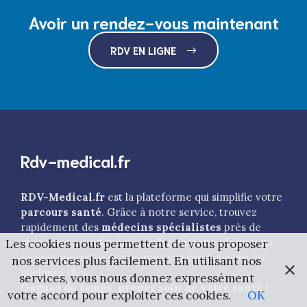
Avoir un rendez-vous maintenant
RDV EN LIGNE
Rdv-medical.fr
RDV-Medical.fr
est la plateforme qui simplifie votre
parcours santé
. Grâce à notre service, trouvez
rapidement des
médecins spécialistes
près de
chez vous, accédez à des
informations claires
sur
Les cookies nous permettent de vous proposer
chaque spécialité et réservez vos rendez-vous en
nos services plus facilement. En utilisant nos
quelques clics.
services, vous nous donnez expressément
Gagnez du temps, prenez soin de votre santé !
votre accord pour exploiter ces cookies.
OK