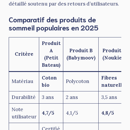
détaillé soutenu par des retours d’utilisateurs.
Comparatif des produits de
sommeil populaires en 2025
Produit
A
Produit B
Produit C
Critère
(Petit
(Babymoov)
(Noukies)
Bateau)
Coton
Fibres
Matériau
Polycoton
bio
naturelles
Durabilité
3 ans
2 ans
3,5 ans
Note
4,7/5
4,1/5
4,8/5
utilisateur
Certifié