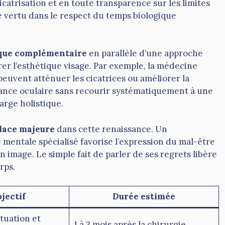
catrisation et en toute transparence sur les limites
ne vertu dans le respect du temps biologique
ique complémentaire
en parallèle d’une approche
rer l’esthétique visage. Par exemple, la médecine
peuvent atténuer les cicatrices ou améliorer la
gance oculaire sans recourir systématiquement à une
arge holistique.
lace majeure
dans cette renaissance. Un
mentale spécialisé favorise l’expression du mal-être
 image. Le simple fait de parler de ses regrets libère
rps.
jectif
Durée estimée
ituation et
1 à 3 mois après la chirurgie