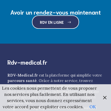
Avoir un rendez-vous maintenant
RDV EN LIGNE
Rdv-medical.fr
RDV-Medical.fr
est la plateforme qui simplifie votre
parcours santé
. Grâce à notre service, trouvez
rapidement des
médecins spécialistes
près de
Les cookies nous permettent de vous proposer
chez vous, accédez à des
informations claires
sur
nos services plus facilement. En utilisant nos
chaque spécialité et réservez vos rendez-vous en
services, vous nous donnez expressément
quelques clics.
votre accord pour exploiter ces cookies.
OK
Gagnez du temps, prenez soin de votre santé !