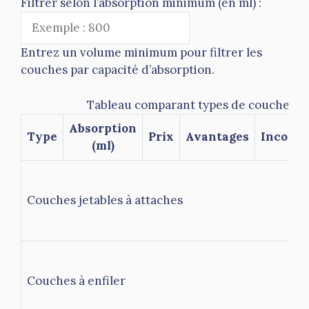
Filtrer selon l’absorption minimum (en ml) :
Entrez un volume minimum pour filtrer les
couches par capacité d’absorption.
Tableau comparant types de couches, ab
Absorption
Type
Prix
Avantages
Inconvé
(ml)
Couches jetables à attaches
Couches à enfiler