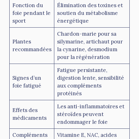
Posologie :
600 à 1200 mg par jour.
Fonction du
Élimination des toxines et
Synergies recommandées :
Desmodium, Vitamine
foie pendant le
soutien du métabolisme
E
Synergies recommandées :
sport
énergétique
Vitamine E, Curcuma
Chardon-marie pour sa
Plantes
silymarine, artichaut pour
recommandées
la cynarine, desmodium
pour la régénération
Fatigue persistante,
Signes d’un
digestion lente, sensibilité
foie fatigué
aux compléments
protéinés
Les anti-inflammatoires et
Effets des
stéroïdes peuvent
médicaments
endommager le foie
Compléments
Vitamine E, NAC, acides