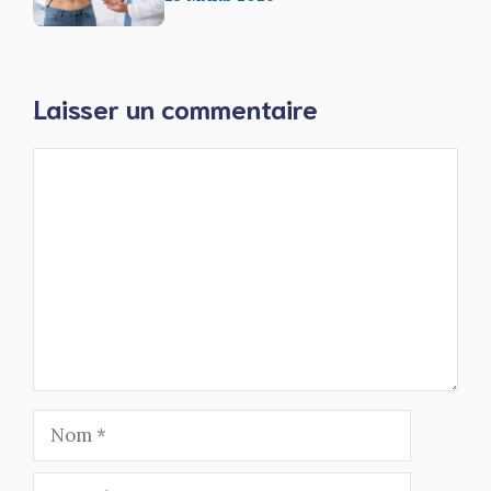
Laisser un commentaire
Commentaire
Nom
E-