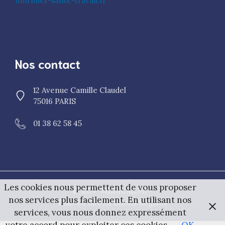
Infirmier-sante-travail.fr
Nos contact
12 Avenue Camille Claudel
75016 PARIS
01 38 62 58 45
Les cookies nous permettent de vous proposer
© RDV-MEDICAL.FR •
nos services plus facilement. En utilisant nos
Plan Du Site
Mentions Légales
services, vous nous donnez expressément