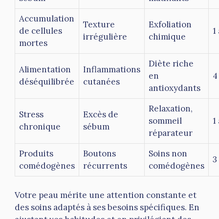
Accumulation
Texture
Exfoliation
de cellules
1
irrégulière
chimique
mortes
Diète riche
Alimentation
Inflammations
en
4
déséquilibrée
cutanées
antioxydants
Relaxation,
Stress
Excès de
sommeil
1
chronique
sébum
réparateur
Produits
Boutons
Soins non
3
comédogènes
récurrents
comédogènes
Votre peau mérite une attention constante et
des soins adaptés à ses besoins spécifiques. En