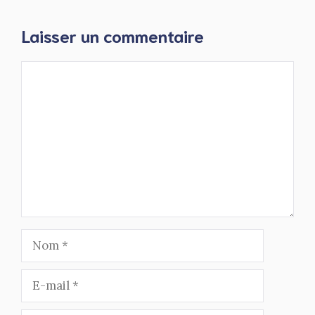
Laisser un commentaire
Commentaire
Nom
E-
mail