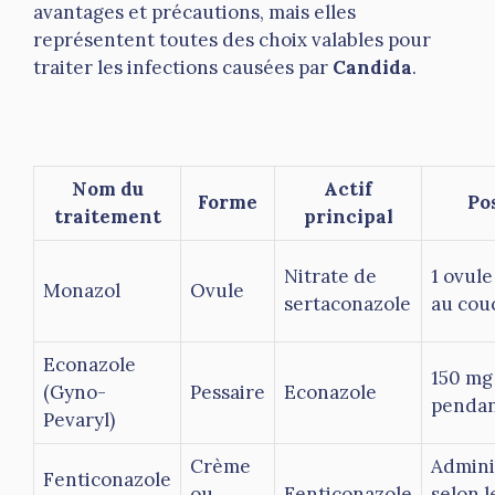
avantages et précautions, mais elles
représentent toutes des choix valables pour
traiter les infections causées par
Candida
.
Nom du
Actif
Forme
Po
traitement
principal
Nitrate de
1 ovule
Monazol
Ovule
sertaconazole
au cou
Econazole
150 mg
(Gyno-
Pessaire
Econazole
pendan
Pevaryl)
Crème
Admini
Fenticonazole
ou
Fenticonazole
selon l