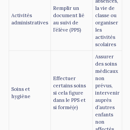
absences,
Remplir un
la vie de
Activités
document lié
classe ou
administratives
au suivi de
organiser
l’élève (PPS)
les
activités
scolaires
Assurer
des soins
médicaux
Effectuer
non
certains soins
prévus,
Soins et
si cela figure
intervenir
hygiène
dans le PPS et
auprès
si formé(e)
d’autres
enfants
non
affectés