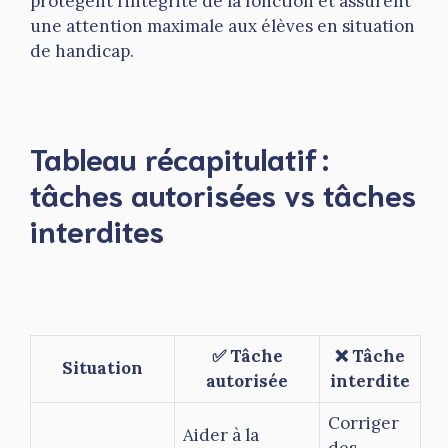
protègent l’intégrité de la fonction et assurent
une attention maximale aux élèves en situation
de handicap.
Tableau récapitulatif :
tâches autorisées vs tâches
interdites
✅ Tâche
❌ Tâche
Situation
autorisée
interdite
Corriger
Aider à la
des