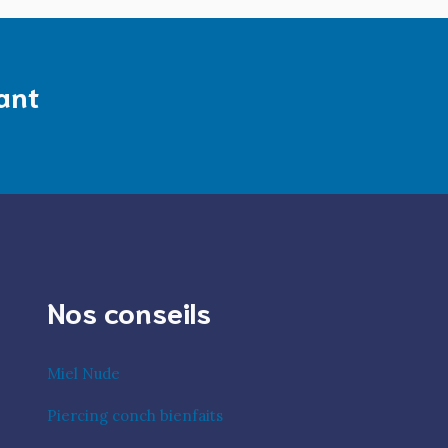
ant
Nos conseils
Miel Nude
Piercing conch bienfaits