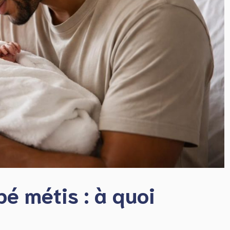
é métis : à quoi