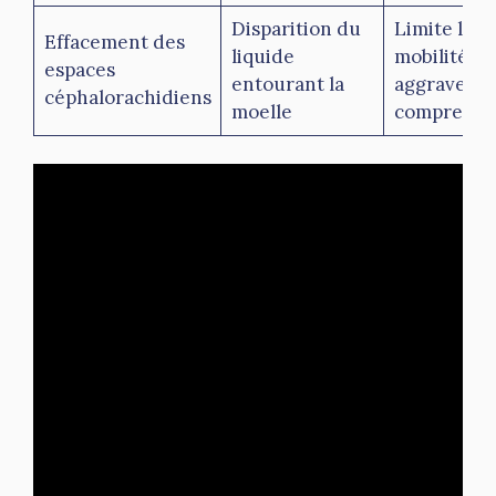
Disparition du
Limite la
Effacement des
liquide
mobilité et
espaces
entourant la
aggrave la
céphalorachidiens
moelle
compressi