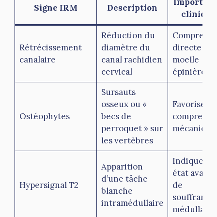
Importan
Signe IRM
Description
clinique
Réduction du
Compressi
Rétrécissement
diamètre du
directe de 
canalaire
canal rachidien
moelle
cervical
épinière
Sursauts
osseux ou «
Favorisent 
Ostéophytes
becs de
compressi
perroquet » sur
mécanique
les vertèbres
Indique un
Apparition
état avanc
d’une tâche
Hypersignal T2
de
blanche
souffrance
intramédullaire
médullaire