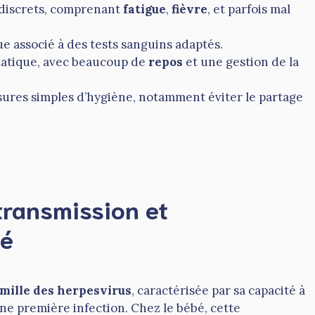
 discrets, comprenant
fatigue
,
fièvre
, et parfois mal
e associé à des tests sanguins adaptés.
atique, avec beaucoup de
repos
et une gestion de la
sures simples d’hygiène, notamment éviter le partage
 transmission et
bé
amille des herpesvirus
, caractérisée par sa capacité à
ne première infection. Chez le bébé, cette