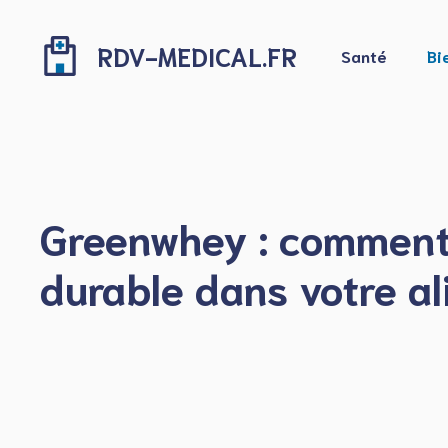
Aller
au
RDV-MEDICAL.FR
Santé
Bi
contenu
Greenwhey : comment 
durable dans votre a