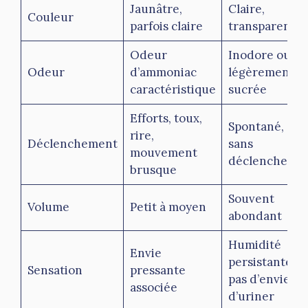
Jaunâtre,
Claire,
Couleur
parfois claire
transparente
Odeur
Inodore ou
Odeur
d’ammoniac
légèrement
caractéristique
sucrée
Efforts, toux,
Spontané,
rire,
Déclenchement
sans
mouvement
déclencheur
brusque
Souvent
Volume
Petit à moyen
abondant
Humidité
Envie
persistante,
Sensation
pressante
pas d’envie
associée
d’uriner