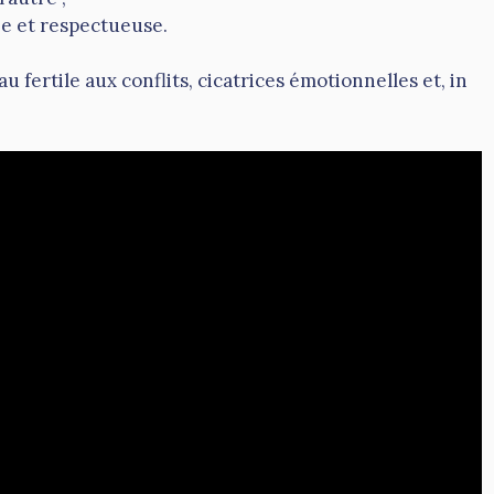
ée et respectueuse.
au fertile aux conflits, cicatrices émotionnelles et, in