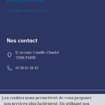
peeling pieds lovaskin
Infirmier-sante-travail.fr
Nos contact
12 Avenue Camille Claudel
75016 PARIS
01 38 62 58 45
Les cookies nous permettent de vous proposer
© RDV-MEDICAL.FR •
nos services plus facilement. En utilisant nos
Plan Du Site
Mentions Légales