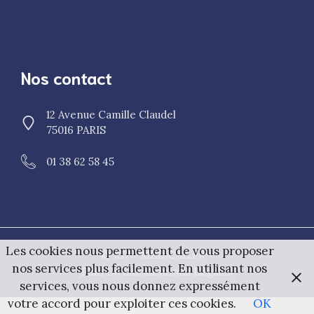
Nos contact
12 Avenue Camille Claudel
75016 PARIS
01 38 62 58 45
Les cookies nous permettent de vous proposer
© RDV-MEDICAL.FR •
nos services plus facilement. En utilisant nos
Plan Du Site
Mentions Légales
services, vous nous donnez expressément
votre accord pour exploiter ces cookies.
OK