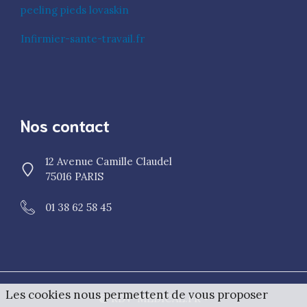
peeling pieds lovaskin
Infirmier-sante-travail.fr
Nos contact
12 Avenue Camille Claudel
75016 PARIS
01 38 62 58 45
Les cookies nous permettent de vous proposer
© RDV-MEDICAL.FR •