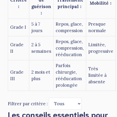
Critère
de
Traitement
Mobilité ↕
↕
guérison
principal ↕
↕
5 à 7
Repos, glace,
Presque
Grade I
jours
compression
normale
Repos, glace,
Grade
2 à 5
Limitée,
compression,
II
semaines
progressive
rééducation
Parfois
Très
Grade
2 mois et
chirurgie,
limitée à
III
plus
rééducation
absente
prolongée
Filtrer par critère :
Les conseils essentiels pour