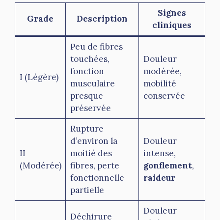
Signes
Grade
Description
cliniques
Peu de fibres
touchées,
Douleur
fonction
modérée,
I (Légère)
musculaire
mobilité
presque
conservée
préservée
Rupture
d’environ la
Douleur
II
moitié des
intense,
(Modérée)
fibres, perte
gonflement
,
fonctionnelle
raideur
partielle
Douleur
Déchirure