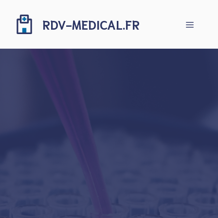
Aller
au
RDV-MEDICAL.FR
Menu
contenu