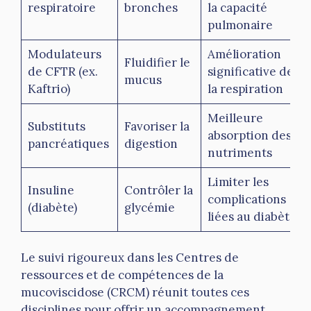
respiratoire
bronches
la capacité
pulmonaire
Modulateurs
Amélioration
Fluidifier le
de CFTR (ex.
significative de
mucus
Kaftrio)
la respiration
Meilleure
Substituts
Favoriser la
absorption des
pancréatiques
digestion
nutriments
Limiter les
Insuline
Contrôler la
complications
(diabète)
glycémie
liées au diabète
Le suivi rigoureux dans les Centres de
ressources et de compétences de la
mucoviscidose (CRCM) réunit toutes ces
disciplines pour offrir un accompagnement