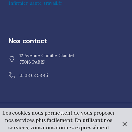
Infirmier-sante-travail.fr
Nos contact
12 Avenue Camille Claudel
75016 PARIS
01 38 62 58 45
Les cookies nous permettent de vous proposer
© RDV-MEDICAL.FR •
nos services plus facilement. En utilisant nos
Plan Du Site
Mentions Légales
services, vous nous donnez expressément