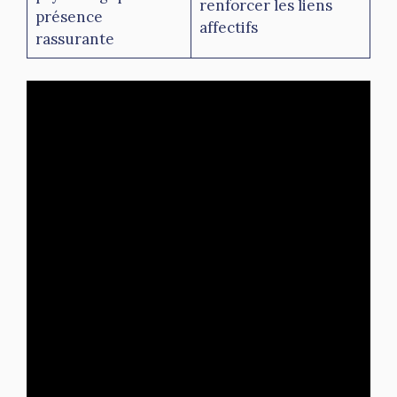
renforcer les liens
présence
affectifs
rassurante